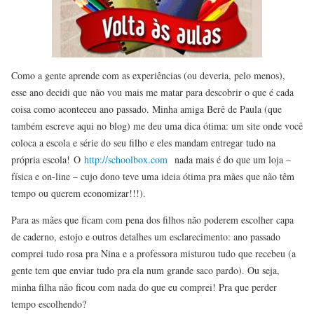
Como a gente aprende com as experiências (ou deveria, pelo menos),
esse ano decidi que não vou mais me matar para descobrir o que é cada
coisa como aconteceu ano passado. Minha amiga Berê de Paula (que
também escreve aqui no blog) me deu uma dica ótima: um site onde você
coloca a escola e série do seu filho e eles mandam entregar tudo na
própria escola! O
http://schoolbox.com
nada mais é do que um loja –
física e on-line – cujo dono teve uma ideia ótima pra mães que não têm
tempo ou querem economizar!!!).
Para as mães que ficam com pena dos filhos não poderem escolher capa
de caderno, estojo e outros detalhes um esclarecimento: ano passado
comprei tudo rosa pra Nina e a professora misturou tudo que recebeu (a
gente tem que enviar tudo pra ela num grande saco pardo). Ou seja,
minha filha não ficou com nada do que eu comprei! Pra que perder
tempo escolhendo?