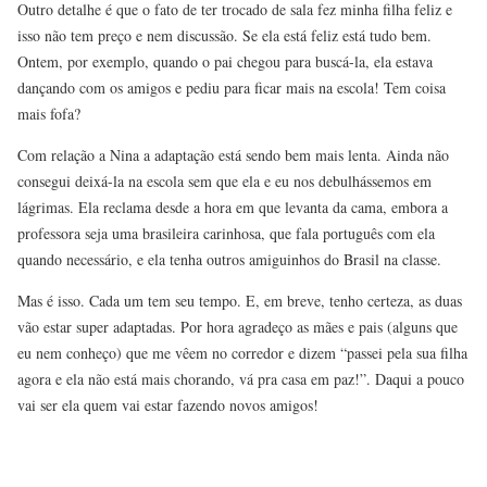
Outro detalhe é que o fato de ter trocado de sala fez minha filha feliz e
isso não tem preço e nem discussão. Se ela está feliz está tudo bem.
Ontem, por exemplo, quando o pai chegou para buscá-la, ela estava
dançando com os amigos e pediu para ficar mais na escola! Tem coisa
mais fofa?
Com relação a Nina a adaptação está sendo bem mais lenta. Ainda não
consegui deixá-la na escola sem que ela e eu nos debulhássemos em
lágrimas. Ela reclama desde a hora em que levanta da cama, embora a
professora seja uma brasileira carinhosa, que fala português com ela
quando necessário, e ela tenha outros amiguinhos do Brasil na classe.
Mas é isso. Cada um tem seu tempo. E, em breve, tenho certeza, as duas
vão estar super adaptadas. Por hora agradeço as mães e pais (alguns que
eu nem conheço) que me vêem no corredor e dizem “passei pela sua filha
agora e ela não está mais chorando, vá pra casa em paz!”. Daqui a pouco
vai ser ela quem vai estar fazendo novos amigos!