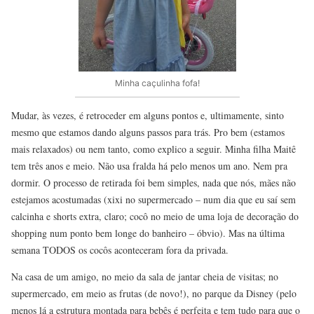
Minha caçulinha fofa!
Mudar, às vezes, é retroceder em alguns pontos e, ultimamente, sinto
mesmo que estamos dando alguns passos para trás. Pro bem (estamos
mais relaxados) ou nem tanto, como explico a seguir. Minha filha Maitê
tem três anos e meio. Não usa fralda há pelo menos um ano. Nem pra
dormir. O processo de retirada foi bem simples, nada que nós, mães não
estejamos acostumadas (xixi no supermercado – num dia que eu saí sem
calcinha e shorts extra, claro; cocô no meio de uma loja de decoração do
shopping num ponto bem longe do banheiro – óbvio). Mas na última
semana TODOS os cocôs aconteceram fora da privada.
Na casa de um amigo, no meio da sala de jantar cheia de visitas; no
supermercado, em meio as frutas (de novo!), no parque da Disney (pelo
menos lá a estrutura montada para bebês é perfeita e tem tudo para que o