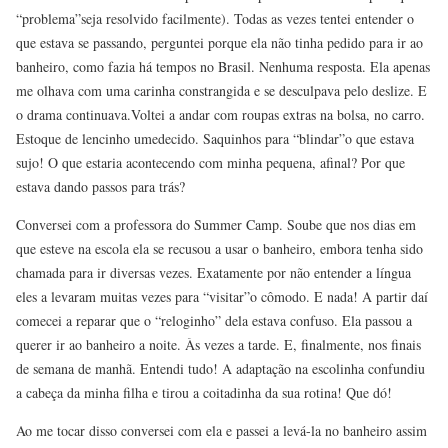
“problema”seja resolvido facilmente). Todas as vezes tentei entender o
que estava se passando, perguntei porque ela não tinha pedido para ir ao
banheiro, como fazia há tempos no Brasil. Nenhuma resposta. Ela apenas
me olhava com uma carinha constrangida e se desculpava pelo deslize. E
o drama continuava.Voltei a andar com roupas extras na bolsa, no carro.
Estoque de lencinho umedecido. Saquinhos para “blindar”o que estava
sujo! O que estaria acontecendo com minha pequena, afinal? Por que
estava dando passos para trás?
Conversei com a professora do Summer Camp. Soube que nos dias em
que esteve na escola ela se recusou a usar o banheiro, embora tenha sido
chamada para ir diversas vezes. Exatamente por não entender a língua
eles a levaram muitas vezes para “visitar”o cômodo. E nada! A partir daí
comecei a reparar que o “reloginho” dela estava confuso. Ela passou a
querer ir ao banheiro a noite. Às vezes a tarde. E, finalmente, nos finais
de semana de manhã. Entendi tudo! A adaptação na escolinha confundiu
a cabeça da minha filha e tirou a coitadinha da sua rotina! Que dó!
Ao me tocar disso conversei com ela e passei a levá-la no banheiro assim