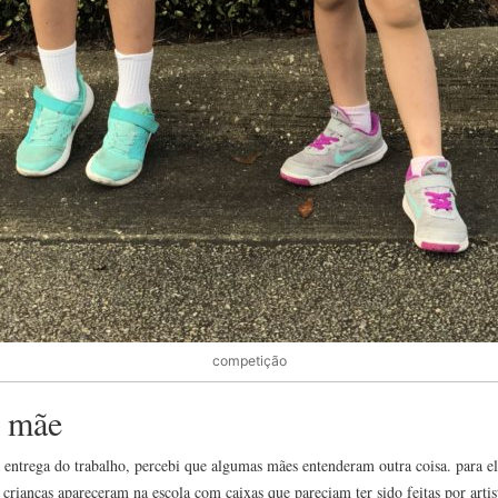
competição
e mãe
a entrega do trabalho, percebi que algumas mães entenderam outra coisa. para e
rianças apareceram na escola com caixas que pareciam ter sido feitas por arti