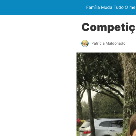
Família Muda Tudo O melh
Competiç
Patrícia Maldonado