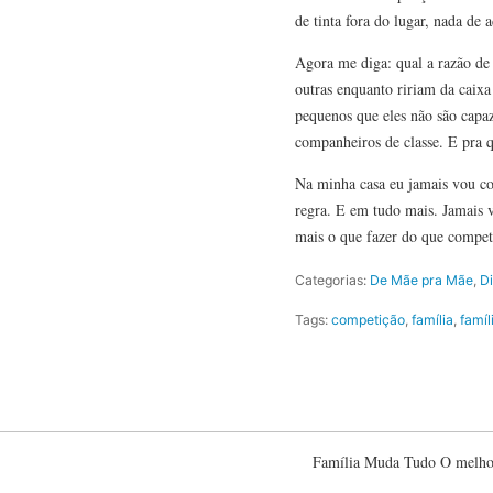
de tinta fora do lugar, nada d
Agora me diga: qual a razão de 
outras enquanto ririam da caixa
pequenos que eles não são capaz
companheiros de classe. E pra q
Na minha casa eu jamais vou com
regra. E em tudo mais. Jamais v
mais o que fazer do que compet
Categorias:
De Mãe pra Mãe
,
Di
Tags:
competição
,
família
,
famíl
Família Muda Tudo O melhor 