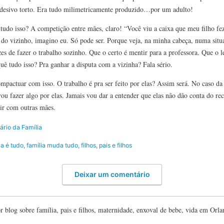
e adesivo torto. Era tudo milimetricamente produzido…por um adulto!
tudo isso? A competição entre mães, claro! “Você viu a caixa que meu filho fe
 do vizinho, imagino eu. Só pode ser. Porque veja, na minha cabeça, numa situa
es de fazer o trabalho sozinho. Que o certo é mentir para a professora. Que o le
uê tudo isso? Pra ganhar a disputa com a vizinha? Fala sério.
pactuar com isso. O trabalho é pra ser feito por elas? Assim será. No caso da
ou fazer algo por elas. Jamais vou dar a entender que elas não dão conta do rec
ir com outras mães.
ário da Família
ia é tudo
,
família muda tudo
,
filhos
,
pais e filhos
Deixar um comentário
blog sobre família, pais e filhos, maternidade, enxoval de bebe, vida em Orl