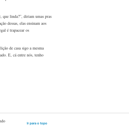
z, que linda?”, diriam umas pras
ção dessas, elas ensinam aos
gal é trapacear os
 lição de casa sigo a mesma
ado. E, cá entre nós, tenho
ando
Ir para o topo