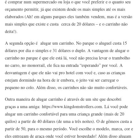
é comprar num supermercado ou loja o que você preferir e o quanto seu
orçamento permitir, já que existem desde os mais simples até os mais
elaborados (Ah! em alguns parques eles também vendem, mas é a versão
mais simples que existe e custa cerca de 20 dólares – e o carrinho não
deita!).
A segunda opção é alugar um carrinho. No parque o aluguel custa 15
dólares por dia o simples e 31 dólares o duplo. A vantagem de alugar o
carrinho no parque é que ele está lá, você não precisa levar o trambolho
no carro, no monorrail, ele fica na entrada “esperando” por você. A
desvantagem é que ele não vai pro hotel com você e, caso as crianças
estejam dormindo na hora de ir embora, o jeito vai ser carregar o
pequeno no colo. Além disso, os carrinhos não são muito confortáveis.
Outra maneira de alugar carrinho é através de um site que descobri
graças a uma amiga: https://www.kingdomstrollers.com. Lá você pode
alugar um carrinho confortável para uma criança grande (mais de 20
quilos) a partir de 40 dólares (de uma a três noites). O de gêmeos custa a
partir de 50, para o mesmo período. Você escolhe o modelo, marca, cor e
eles entregam de graça onde você estiver hospedado! Além disso alugam