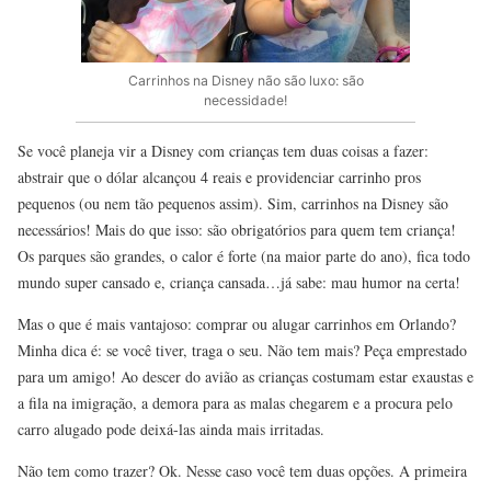
Carrinhos na Disney não são luxo: são
necessidade!
Se você planeja vir a Disney com crianças tem duas coisas a fazer:
abstrair que o dólar alcançou 4 reais e providenciar carrinho pros
pequenos (ou nem tão pequenos assim). Sim, carrinhos na Disney são
necessários! Mais do que isso: são obrigatórios para quem tem criança!
Os parques são grandes, o calor é forte (na maior parte do ano), fica todo
mundo super cansado e, criança cansada…já sabe: mau humor na certa!
Mas o que é mais vantajoso: comprar ou alugar carrinhos em Orlando?
Minha dica é: se você tiver, traga o seu. Não tem mais? Peça emprestado
para um amigo! Ao descer do avião as crianças costumam estar exaustas e
a fila na imigração, a demora para as malas chegarem e a procura pelo
carro alugado pode deixá-las ainda mais irritadas.
Não tem como trazer? Ok. Nesse caso você tem duas opções. A primeira