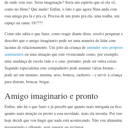
de onde vem isso. Seria imaginação? Seria um espírito que só ela vê,
como no filme? Que medo! Enfim, o fato é que agora Nina anda com
essa amiga pra lá e pra cá. Precisa de um prato pra ela, uma toalha, um
espaço na cama. Oi????
Como não sabia o que fazer, como reagir diante disso, resolvi pesquisar e
descobri que o amigo imaginario pode ser uma maneira de lidar com
lacunas de relacionamento. Um jeito da criança de
entender seus próprios
sentimentos
ou uma situação que está vivenciando como, por exemplo,
uma mudança de escola (não é o caso, portanto, pode ser outra coisa).
Segundo especialistas esse companheiro pode assumir várias formas –
pode ser um menino, menina, urso, boneca, cachorro – e servir à criança
para distrair, brincar, brigar…
Amigo imaginario e pronto
Enfim, não há o que fazer e já percebi que quanto mais intrigada eu fico,
quanto mais atenção eu presto a essa novidade, mais ela inventa. Por isso
hoje decidi que vou fingir que nada está acontecendo. Não vou alimentar,
perguntando e olhando, nem ignorar ou reclamar.